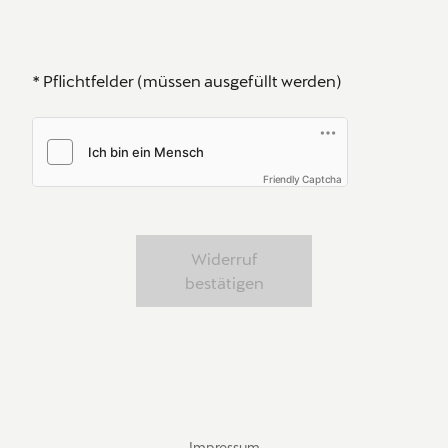
* Pflichtfelder (müssen ausgefüllt werden)
Friendly Captcha
Widerruf
bestätigen
Meta
Social
Navigation
Media
Impressum