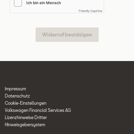
Friendly Captcha
Widerruf bestätigen
Meta
Social
Navigation
Media
Links
Impressum
Datenschutz
Cookie-Einstellungen
Volkswagen Financial Services AG
Lizenzhinweise Dritter
Hinweisgebersystem