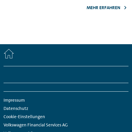
MEHR ERFAHREN
Home
Fußzeilen
Links:
Links:
Links:
Links:
Navigation
Meta
Social
Navigation
Media
Impressum
Links
Datenschutz
Cookie-Einstellungen
Volkswagen Financial Services AG