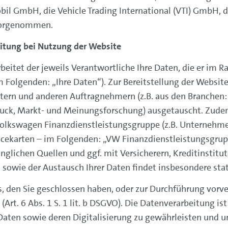
l GmbH, die Vehicle Trading International (VTI) GmbH, d
vorgenommen.
ung bei Nutzung der Website
beitet der jeweils Verantwortliche Ihre Daten, die er im
(im Folgenden: „Ihre Daten“). Zur Bereitstellung der Websi
tern und anderen Auftragnehmern (z.B. aus den Branchen:
ck, Markt- und Meinungsforschung) ausgetauscht. Zudem 
Volkswagen Finanzdienstleistungsgruppe (z.B. Unternehme
vicekarten – im Folgenden: „VW Finanzdienstleistungsgrup
änglichen Quellen und ggf. mit Versicherern, Kreditinstit
 sowie der Austausch Ihrer Daten findet insbesondere stat
ges, den Sie geschlossen haben, oder zur Durchführung vorv
t (Art. 6 Abs. 1 S. 1 lit. b DSGVO). Die Datenverarbeitung i
 Daten sowie deren Digitalisierung zu gewährleisten und u