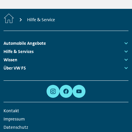
Startseite
Hilfe & Service
Fußzeilen
Automobile Angebote
Navigation
Links:
Hilfe & Services
Links:
Wissen
Links:
Über VW FS
Links:
Meta
Social
Navigation
Media
Links
Kontakt
Impressum
Datenschutz