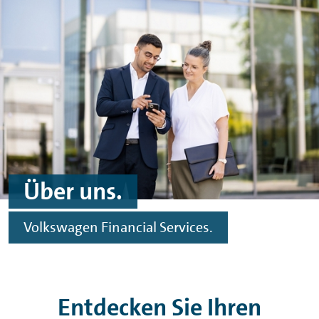
Zum Hauptinhalt springen
Zur Fußzeile springen
Über uns.
Volkswagen
Financial
Services.
Entdecken Sie Ihren