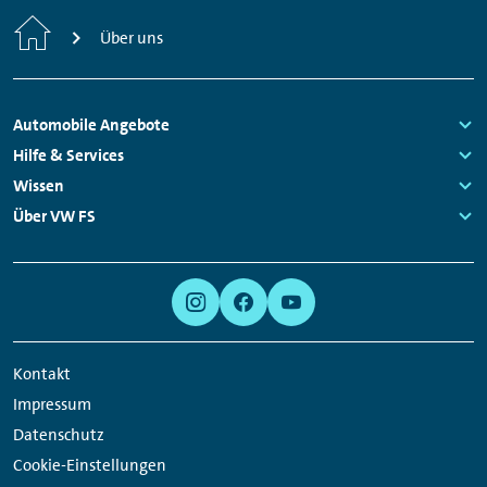
Startseite
Über uns
Fußzeilen
Automobile Angebote
Navigation
Links:
Hilfe & Services
Links:
Wissen
Links:
Über VW FS
Links:
Meta
Social
Navigation
Media
Links
Kontakt
Impressum
Datenschutz
Cookie-Einstellungen