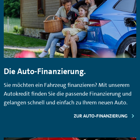
berücksichtigen
Das bisherige Fahrzeug muss derselben
oder einer höheren Fahrzeuggruppe
angehören (z. B. Pkw auf Pkw, Krad auf
Pkw)
Diese Informationen haben keinen
rechtsverbindlichen Charakter. Es gelten die
Die Auto-Finanzierung.
Regelungen aus dem jeweiligen
Sie möchten ein Fahrzeug finanzieren? Mit unserem
Versicherungsvertrag. Irrtümer vorbehalten.
Autokredit finden Sie die passende Finanzierung und
gelangen schnell und einfach zu Ihrem neuen Auto.
ZUR AUTO-FINANZIERUNG