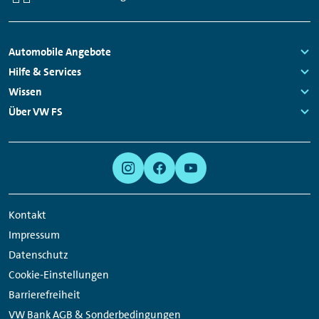
Fußzeilen
Automobile Angebote
Navigation
Links:
Hilfe & Services
Links:
Wissen
Links:
Über VW FS
Links:
Meta
Social
Navigation
Media
Links
Kontakt
Impressum
Datenschutz
Cookie-Einstellungen
Barrierefreiheit
VW Bank AGB & Sonderbedingungen