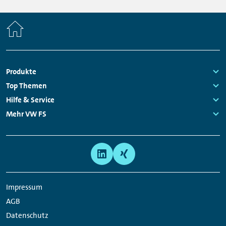
Home
Fußzeilen
Produkte
Navigation
Links:
Top Themen
Links:
Hilfe & Service
Links:
Mehr VW FS
Links:
Meta
Social
Navigation
Media
Links
Impressum
AGB
Datenschutz