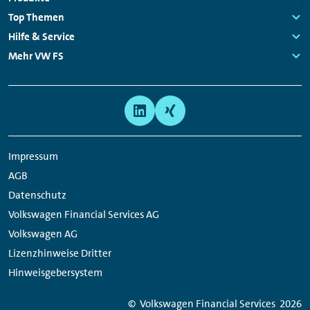
Navigation
Links:
Top Themen
Links:
Hilfe & Service
Links:
Mehr VW FS
Links:
Meta
Social
Navigation
Media
Links
Impressum
AGB
Datenschutz
Volkswagen Financial Services AG
Volkswagen AG
Lizenzhinweise Dritter
Hinweisgebersystem
© Volkswagen
Financial
Services
2026