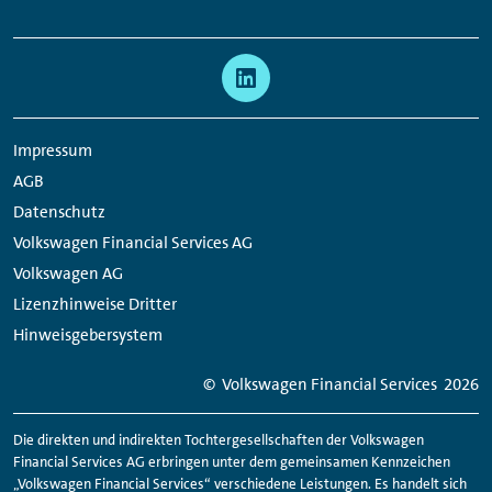
Links:
Meta
Social
Navigation
Media
Links
Impressum
AGB
Datenschutz
Volkswagen Financial Services AG
Volkswagen AG
Lizenzhinweise Dritter
Hinweisgebersystem
© Volkswagen
Financial
Services
2026
Die direkten und indirekten Tochtergesellschaften der Volkswagen
Financial
Services AG erbringen unter dem gemeinsamen Kennzeichen
„Volkswagen
Financial
Services“ verschiedene Leistungen. Es handelt sich