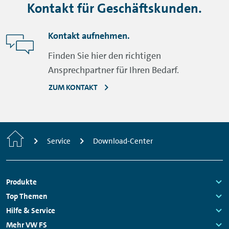
Produktbroschüren.
Kontakt für Geschäftskunden.
FLEETONLINE & FLEETCARS (PDF, 555 KB)
Kontakt aufnehmen.
Finden Sie hier den richtigen
YOURFLEETSERVICES (PDF, 531 KB)
Ansprechpartner für Ihren Bedarf.
ELEKTRONISCHE FÜHRERSCHEINKONTROLLE (PDF,
537 KB)
ZUM KONTAKT
WEBQUOTATION (PDF, 1,9 MB)
Startseite
Service
Download-Center
Fußzeilen
Produkte
Navigation
Links:
Top Themen
Links:
Hilfe & Service
Links:
Mehr VW FS