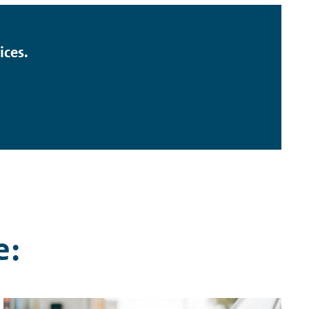
ices.
e: