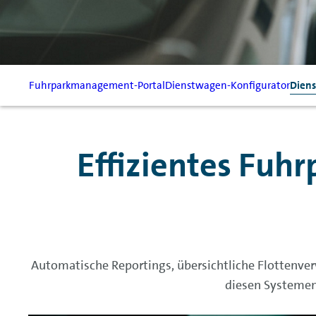
Fuhrparkmanagement-Portal
Dienstwagen-Konfigurator
Dien
Effizientes Fuh
Automatische Reportings, übersichtliche Flottenve
diesen Systemen 