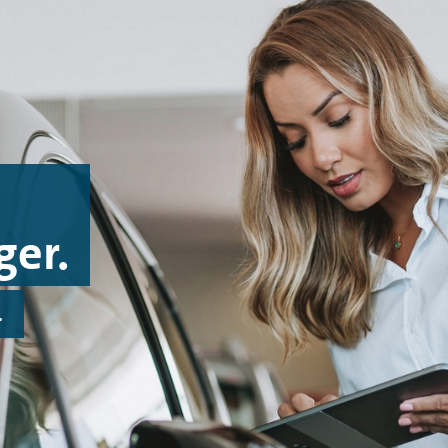
ger.
.