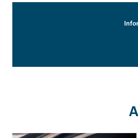
Info
A