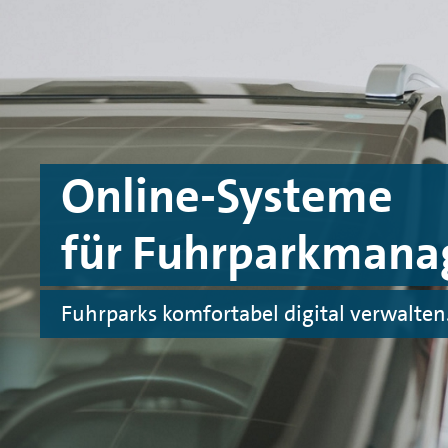
Zum Hauptinhalt springen
Zur Fußzeile springen
Online-Systeme
für Fuhrparkmana
Fuhrparks komfortabel digital verwalten