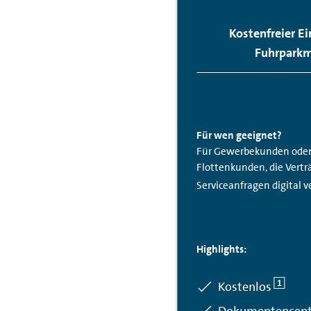
Kostenfreier Ei
Fuhrpark
Für wen geeignet?
Für Gewerbekunden oder 
Flottenkunden, die Vert
Serviceanfragen digital 
Highlights:
1
Enthalten:
Kostenlos