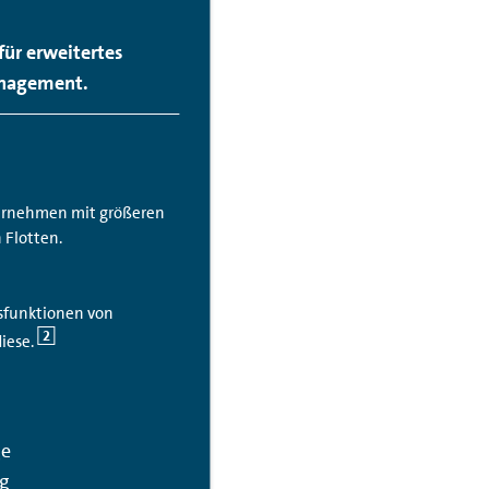
ür erweitertes
nagement.
rnehmen mit größeren
 Flotten.
isfunktionen von
2
iese.
ge
ng