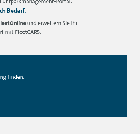
m Fuhrparkmanagement-Portal.
ch Bedarf.
FleetOnline
und erweitern Sie Ihr
rf mit
FleetCARS
.
ng finden.