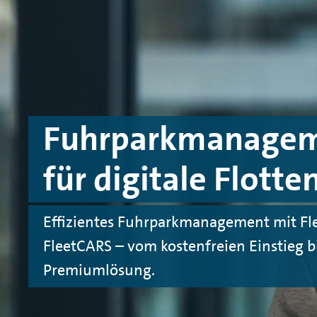
Zum Hauptinhalt springen
Zur Fußzeile springen
Fuhrparkmanagem
für digitale Flott
Effizientes Fuhrparkmanagement mit Fl
FleetCARS – vom kostenfreien Einstieg b
Premiumlösung.