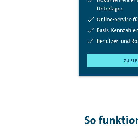
Enthalten:
Dokumentencente
Unterlagen
Enthalten:
Online-Service f
Enthalten:
Basis-Kennzahle
Enthalten:
Benutzer- und Ro
ZU FL
So funktion