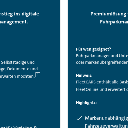
nstieg ins digitale
Premiumlösung f
management.
Fuhrparkma
Für wen geeignet?
Fuhrparkmanager und Unte
Selbststädige und
oder markenübergreifenden
räge, Dokumente und
1
Hinweis:
verwalten möchten.
FleetCARS enthält alle Bas
FleetOnline und erweitert d
Highlights:
Enthalten:
Markenunabhängi
Fahrzeugverwaltu