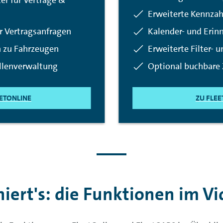
r für Verträge &
Enthalten:
Erweiterte Kennzah
ür Vertragsanfragen
Enthalten:
Kalender- und Erin
n zu Fahrzeugen
Enthalten:
Erweiterte Filter- 
llenverwaltung
Enthalten:
Optional buchbare
EETONLINE
ZU FLEE
iert's: die Funktionen im Vi