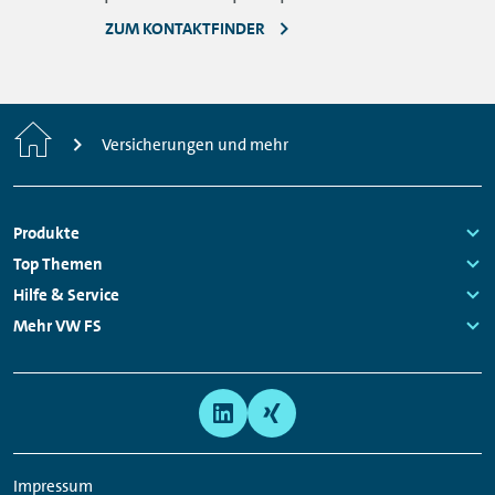
ZUM KONTAKTFINDER
Startseite
Versicherungen und mehr
Fußzeilen
Produkte
Navigation
Links:
Top Themen
Links:
Hilfe & Service
Links:
Mehr VW FS
Links:
Meta
Social
Navigation
Media
Links
Impressum