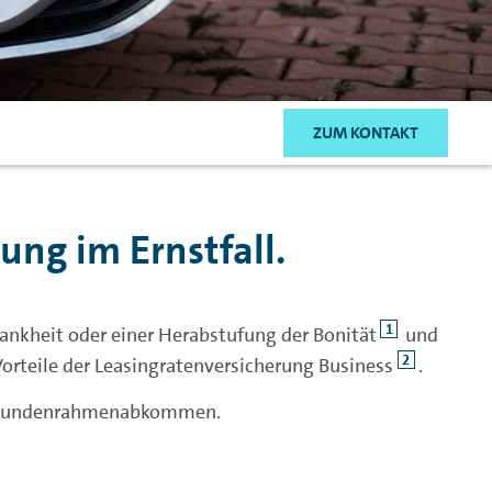
ZUM KONTAKT
ung im Ernstfall.
1
Krankheit oder einer Herabstufung der Bonität
und
2
Vorteile der Leasingratenversicherung Business
.
roßkundenrahmenabkommen.