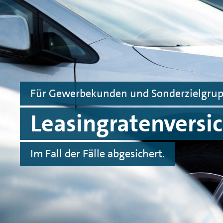
Zum Hauptinhalt springen
Zur Fußzeile springen
Für Gewerbekunden und Sonderzielgru
Leasingratenversi
Im Fall der Fälle abgesichert.