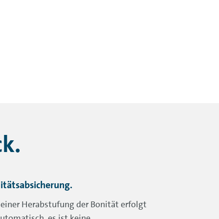
ck.
itätsabsicherung.
 einer Herabstufung der Bonität erfolgt
utomatisch, es ist keine