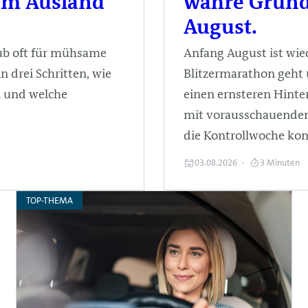
 im Ausland
wahre Grund
August.
ub oft für mühsame
Anfang August ist wi
 drei Schritten, wie
Blitzermarathon geht 
en und welche
einen ernsteren Hinter
mit vorausschauendem 
die Kontrollwoche k
03.08.2026
3 Minuten
TOP-THEMA