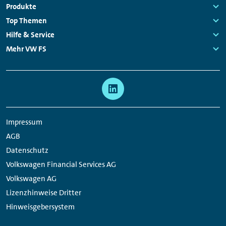
Verband Deutscher Zeitschriftenverleger (VDZ),
Fußzeilen
Produkte
Verband der Fotojournalistinnen und
Navigation
Links:
Top Themen
Fotojournalisten (freelens), Verband
Links:
Hilfe & Service
Sportjournalisten (VdS), Bundesverband Deutscher
Links:
Mehr VW FS
Zeitungsverleger (BDZV), Deutscher Presse Verband
Links:
(DPV), Deutscher Fachjournalisten Verband (DFJV)
Meta
Social
Navigation
Media
Links
Impressum
AGB
Datenschutz
Volkswagen Financial Services AG
Volkswagen AG
Lizenzhinweise Dritter
Hinweisgebersystem