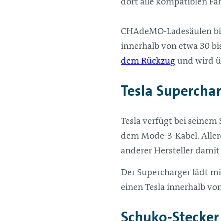
dort alle kompatiblen F
CHAdeMO-Ladesäulen biet
innerhalb von etwa 30 bi
dem Rückzug
und wird ü
Tesla Supercha
Tesla verfügt bei seinem
dem Mode-3-Kabel. Allerd
anderer Hersteller dami
Der Supercharger lädt mi
einen Tesla innerhalb vo
Schuko-Stecker