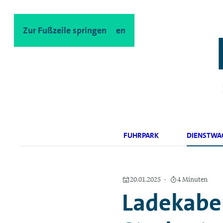
Zum Hauptinhalt springen
Zur Fußzeile springen
FUHRPARK
DIENSTWA
20.01.2025
4 Minuten
Ladekabel