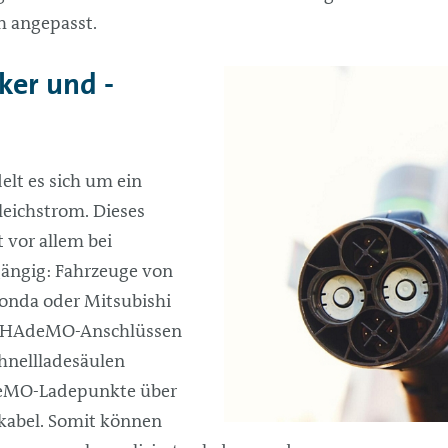
h angepasst.
er und -
lt es sich um ein
leichstrom. Dieses
 vor allem bei
gängig: Fahrzeuge von
Honda oder Mitsubishi
t CHAdeMO-Anschlüssen
hnellladesäulen
deMO-Ladepunkte über
dekabel. Somit können