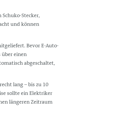
n Schuko-Stecker,
edacht und können
tgeliefert. Bevor E-Auto-
s über einen
tomatisch abgeschaltet,
echt lang – bis zu 10
e sollte ein Elektriker
einen längeren Zeitraum