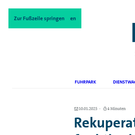
Zum Hauptinhalt springen
Zur Fußzeile springen
FUHRPARK
DIENSTWA
10.01.2025
4 Minuten
Rekuperat