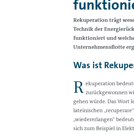
funktionie
Rekuperation trägt wese
Technik der Energierüc
funktioniert und welche
Unternehmensflotte er
Was ist Rekupe
R
ekuperation bedeute
zurückgewonnen wir
gehen würde. Das Wort le
lateinischen „recuperare“ 
„wiedererlangen“ bedeute
sich zum Beispiel in Elek