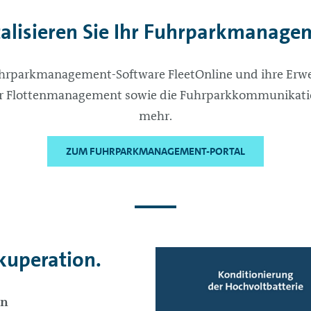
talisieren Sie Ihr Fuhrparkmanage
uhrparkmanagement-Software FleetOnline und ihre Erw
Ihr Flottenmanagement sowie die Fuhrparkkommunikation
mehr.
ZUM FUHRPARKMANAGEMENT-PORTAL
kuperation.
en