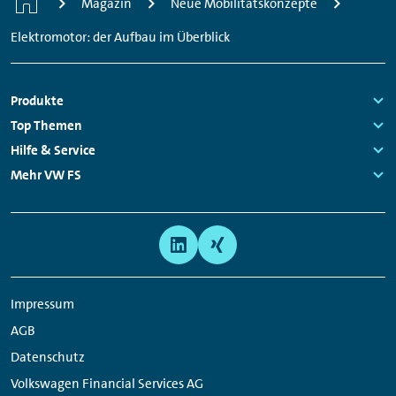
Magazin
Neue Mobilitätskonzepte
Elektromotor: der Aufbau im Überblick
Fußzeilen
Produkte
Links:
Top Themen
Navigation
Links:
Hilfe & Service
Links:
Mehr VW FS
Links:
Meta
Social
Navigation
Media
Links
Impressum
AGB
Datenschutz
Volkswagen Financial Services AG