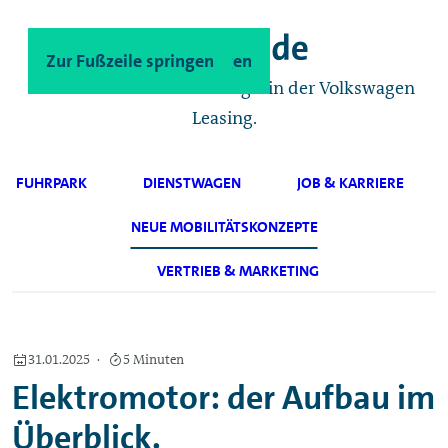
Zum Hauptinhalt springen
Zur Fußzeile springen
Das Geschäftskunden-Magazin der Volkswagen
Leasing.
FUHRPARK
DIENSTWAGEN
JOB & KARRIERE
NEUE MOBILITÄTSKONZEPTE
VERTRIEB & MARKETING
31.01.2025
5 Minuten
Elektromotor: der Aufbau im
Überblick.