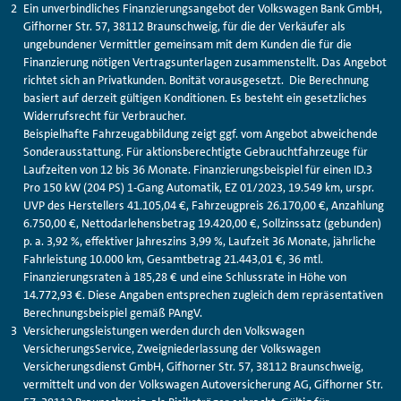
Ein unverbindliches Finanzierungsangebot der Volkswagen Bank GmbH,
Gifhorner Str. 57, 38112 Braunschweig, für die der Verkäufer als
ungebundener Vermittler gemeinsam mit dem Kunden die für die
Finanzierung nötigen Vertragsunterlagen zusammenstellt. Das Angebot
richtet sich an Privatkunden. Bonität vorausgesetzt. Die Berechnung
basiert auf derzeit gültigen Konditionen. Es besteht ein gesetzliches
Widerrufsrecht für Verbraucher.
Beispielhafte Fahrzeugabbildung zeigt ggf. vom Angebot abweichende
Sonderausstattung. Für aktionsberechtigte Gebrauchtfahrzeuge für
Laufzeiten von 12 bis 36 Monate. Finanzierungsbeispiel für einen ID.3
Pro 150 kW (204 PS) 1-Gang Automatik, EZ 01/2023, 19.549 km, urspr.
UVP des Herstellers 41.105,04 €, Fahrzeugpreis 26.170,00 €, Anzahlung
6.750,00 €, Nettodarlehensbetrag 19.420,00 €, Sollzinssatz (gebunden)
p. a. 3,92 %, effektiver Jahreszins 3,99 %, Laufzeit 36 Monate, jährliche
Fahrleistung 10.000 km, Gesamtbetrag 21.443,01 €, 36 mtl.
Finanzierungsraten à 185,28 € und eine Schlussrate in Höhe von
14.772,93 €. Diese Angaben entsprechen zugleich dem repräsentativen
Berechnungsbeispiel gemäß PAngV.
Versicherungsleistungen werden durch den Volkswagen
VersicherungsService, Zweigniederlassung der Volkswagen
Versicherungsdienst GmbH, Gifhorner Str. 57, 38112 Braunschweig,
vermittelt und von der Volkswagen Autoversicherung AG, Gifhorner Str.