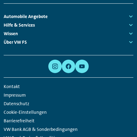
Fußzeilen
Automobile Angebote
Navigation
Links:
Hilfe & Services
Links:
Wissen
Links:
Über VW FS
Links:
Meta
Social
Navigation
Media
Links
Kontakt
Impressum
Datenschutz
Cookie-Einstellungen
Barrierefreiheit
VW Bank AGB & Sonderbedingungen