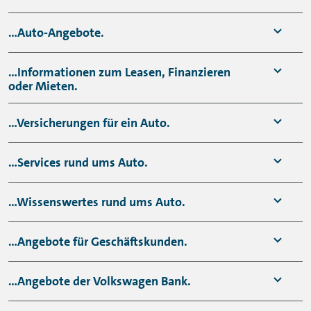
...Auto-Angebote.
...Informationen zum Leasen, Finanzieren
oder Mieten.
...Versicherungen für ein Auto.
...Services rund ums Auto.
Leasing- & Finanzierungs-
...Wissenswertes rund ums Auto.
Angebote.
...Angebote für Geschäftskunden.
Die Auto-Finanzierung.
Sie planen einen Neuwagen- oder
Gebrauchtwagenkauf? Sie interessieren
...Angebote der Volkswagen Bank.
Sie möchten ein Fahrzeug finanzieren?
Die Kfz-Versicherung.
sich für eine Fahrzeug-Finanzierung
Mit unserem Autokredit finden Sie die