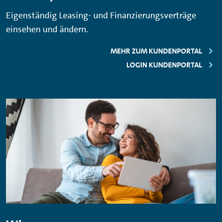
Eigenständig Leasing- und Finanzierungsverträge
einsehen und ändern.
Leasing- & Finanzierungs-
MEHR ZUM KUNDENPORTAL
Angebote.
LOGIN KUNDENPORTAL
Sie planen einen Neuwagen- oder
Gebrauchtwagenkauf? Sie interessieren
sich für eine Fahrzeug-Finanzierung
oder Leasing zu fairen Konditionen?
Entdecken Sie jetzt die aktuellen Auto-
Angebote unserer Konzernmarken.
ZU DEN AUTO-ANGEBOTEN