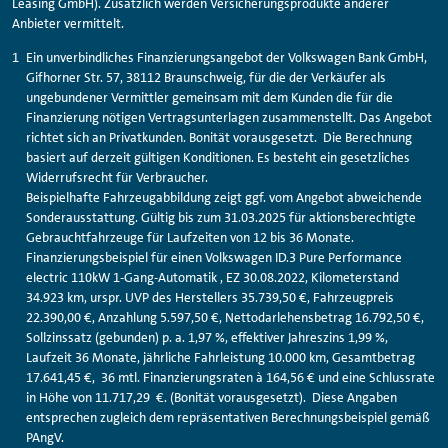
Leasing GmbH). Zusätzlich werden Versicherungsprodukte anderer
Anbieter vermittelt.
Ein unverbindliches Finanzierungsangebot der Volkswagen Bank GmbH,
Gifhorner Str. 57, 38112 Braunschweig, für die der Verkäufer als
ungebundener Vermittler gemeinsam mit dem Kunden die für die
Finanzierung nötigen Vertragsunterlagen zusammenstellt. Das Angebot
richtet sich an Privatkunden. Bonität vorausgesetzt. Die Berechnung
basiert auf derzeit gültigen Konditionen. Es besteht ein gesetzliches
Widerrufsrecht für Verbraucher.
Beispielhafte Fahrzeugabbildung zeigt ggf. vom Angebot abweichende
Sonderausstattung. Gültig bis zum 31.03.2025 für aktionsberechtigte
Gebrauchtfahrzeuge für Laufzeiten von 12 bis 36 Monate.
Finanzierungsbeispiel für einen Volkswagen ID.3 Pure Performance
electric 110kW 1-Gang-Automatik , EZ 30.08.2022, Kilometerstand
34.923 km, urspr. UVP des Herstellers 35.739,50 €, Fahrzeugpreis
22.390,00 €, Anzahlung 5.597,50 €, Nettodarlehensbetrag 16.792,50 €,
Sollzinssatz (gebunden) p. a. 1,97 %, effektiver Jahreszins 1,99 %,
Laufzeit 36 Monate, jährliche Fahrleistung 10.000 km, Gesamtbetrag
17.641,45 €, 36 mtl. Finanzierungsraten à 164,56 € und eine Schlussrate
in Höhe von 11.717,29 €. (Bonität vorausgesetzt). Diese Angaben
entsprechen zugleich dem repräsentativen Berechnungsbeispiel gemäß
PAngV.