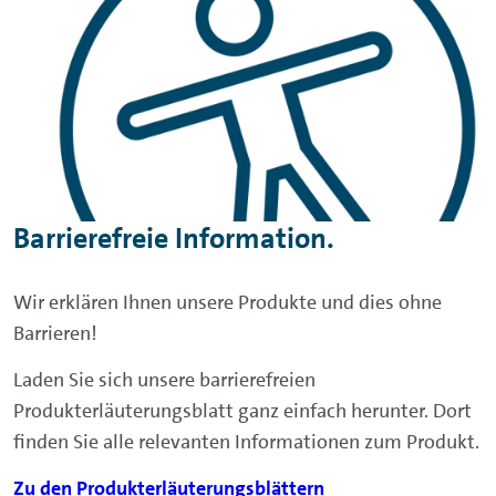
Todesfall vor finanzieller Belastung durch die
Im Falle einer unverschuldeten
Leasingraten schützen, kann
Arbeitslosigkeit (Leasingratenversicherung
eine Leasingratenversicherung Plus jedoch
Plus) erhalten Sie eine telefonische
ratsam sein.
Erstberatung oder ein Bewerbertraining.
Weitere
Assistance
-Leistungen finden Sie in
den Allgemeinen Versicherungsbedingungen
der Cardif Allgemeine Versicherung/Cardif
Barrierefreie Information.
Lebensversicherung.
Wir erklären Ihnen unsere Produkte und dies ohne
Barrieren!
Laden Sie sich unsere barrierefreien
Produkterläuterungsblatt ganz einfach herunter. Dort
finden Sie alle relevanten Informationen zum Produkt.
Zu den Produkterläuterungsblättern