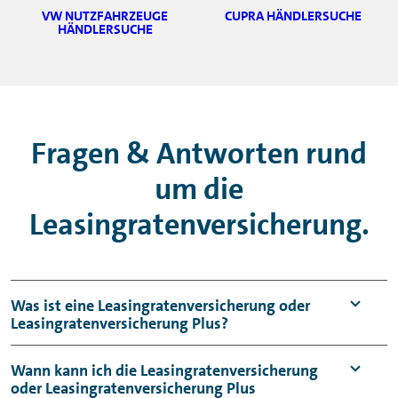
VW NUTZFAHRZEUGE
CUPRA HÄNDLERSUCHE
HÄNDLERSUCHE
Fragen & Antworten rund
um die
Leasingratenversicherung.
Was ist eine Leasingratenversicherung oder
Leasingratenversicherung Plus?
Die Leasingratenversicherung (Plus) ist eine
Wann kann ich die Leasingratenversicherung
oder Leasingratenversicherung Plus
Form der Restschuldversicherung. Diese