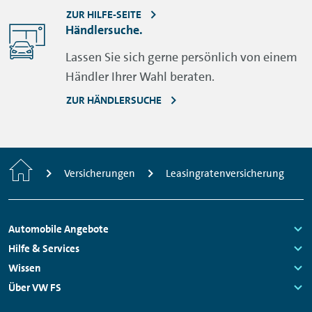
ZUR HILFE-SEITE
Händlersuche.
Lassen Sie sich gerne persönlich von einem
Händler Ihrer Wahl beraten.
ZUR HÄNDLERSUCHE
Startseite
Versicherungen
Leasingratenversicherung
Fußzeilen
Automobile Angebote
Navigation
Links:
Hilfe & Services
Links:
Wissen
Links:
Über VW FS
Links: