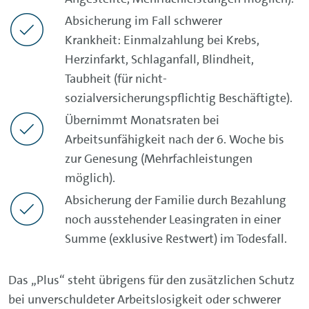
liegt das Arbeitslosengeld nur bei 60 Prozent
Absicherung im Fall schwerer
des Nettoentgelts. Da Ihre Fixkosten jedoch
Krankheit: Einmalzahlung bei Krebs,
in der Regel die gleichen bleiben, entsteht
Herzinfarkt, Schlaganfall, Blindheit,
eine Versorgungslücke. Mit einer
Taubheit (für nicht-
Leasingratenversicherung senken Sie als
sozialversicherungspflichtig Beschäftigte).
Leasingnehmer Ihre Fixkosten für die Dauer
Übernimmt Monatsraten bei
Ihrer Krankheit bzw. bei Arbeitslosigkeit für
Arbeitsunfähigkeit nach der 6. Woche bis
bis zu 12 Monate, da Ihre Leasingraten für
zur Genesung (Mehrfachleistungen
diese Zeit übernommen werden.
möglich).
Absicherung der Familie durch Bezahlung
noch ausstehender Leasingraten in einer
Summe (exklusive Restwert) im Todesfall.
Das „Plus“ steht übrigens für den zusätzlichen Schutz
bei unverschuldeter Arbeitslosigkeit oder schwerer