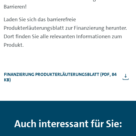
So senken Sie die monatlichen Raten.
oder einem Händler, der nicht dem
Barrieren!
Volkswagen Konzern angehört, kaufen
Laden Sie sich das barrierefreie
möchten. Sie haben die Wahl zwischen einer
Produkterläuterungsblatt zur Finanzierung herunter.
Zwei-Wege-Finanzierung mit
Dort finden Sie alle relevanten Informationen zum
gleichbleibenden Raten und einer Drei-Wege-
Produkt.
Finanzierung mit erhöhter Schlussrate.
Zudem können Sie auf Wunsch eine
Anzahlung leisten, die die monatlichen Raten
mindert.
FINANZIERUNG PRODUKTERLÄUTERUNGSBLATT (PDF, 84
KB)
Auch interessant für Sie: