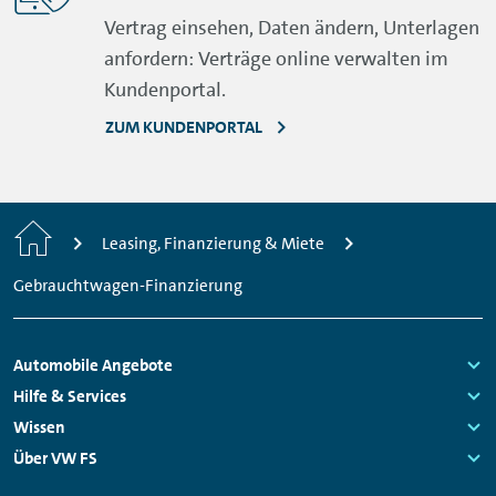
Vertrag einsehen, Daten ändern, Unterlagen
anfordern: Verträge online verwalten im
Kundenportal.
ZUM KUNDENPORTAL
Startseite
Leasing, Finanzierung & Miete
Gebrauchtwagen-Finanzierung
Fußzeilen
Automobile Angebote
Navigation
Links:
Hilfe & Services
Links:
Wissen
Links:
Über VW FS
Links: