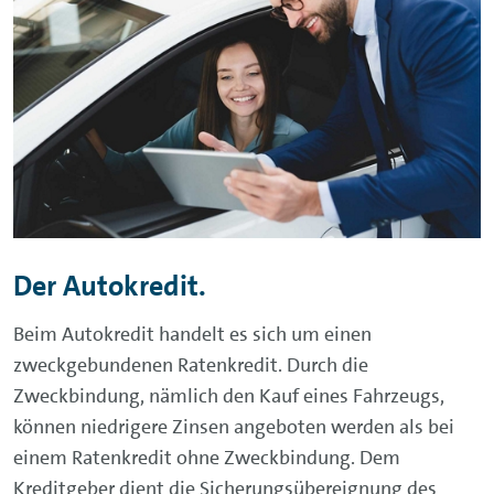
Sie haben Ihr Wunschfahrzeug gefunden,
es wird aber nicht von einem Volkswagen-
Konzernpartner angeboten? Oder Sie
möchten Ihren Leasingrückläufer
übernehmen und weiter
finanzieren? Auch hierfür bieten wir Ihnen
die optimale Finanzierungsmöglichkeit.
ZUR FAHRZEUG-DIREKTFINANZIERUNG
Der Autokredit.
Beim Autokredit handelt es sich um einen
zweckgebundenen Ratenkredit. Durch die
Zweckbindung, nämlich den Kauf eines Fahrzeugs,
können niedrigere Zinsen angeboten werden als bei
einem Ratenkredit ohne Zweckbindung. Dem
Kreditgeber dient die Sicherungsübereignung des