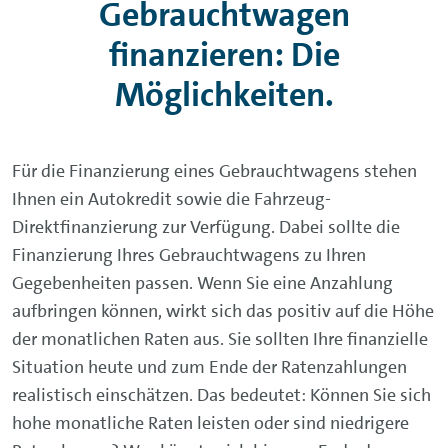
Gebrauchtwagen
finanzieren: Die
Die Fahrzeug-
Möglichkeiten.
Direktfinanzierung.
Sie haben Ihr Wunschfahrzeug gefunden,
Für die Finanzierung eines Gebrauchtwagens stehen
es wird aber nicht von einem Volkswagen-
Ihnen ein Autokredit sowie die Fahrzeug-
Konzernpartner angeboten? Oder Sie
Direktfinanzierung zur Verfügung. Dabei sollte die
möchten Ihren Leasingrückläufer
Finanzierung Ihres Gebrauchtwagens zu Ihren
übernehmen und weiter
Gegebenheiten passen. Wenn Sie eine Anzahlung
Die Auto-Finanzierung.
finanzieren? Auch hierfür bieten wir Ihnen
aufbringen können, wirkt sich das positiv auf die Höhe
die optimale Finanzierungsmöglichkeit.
Sie möchten ein Fahrzeug finanzieren?
der monatlichen Raten aus. Sie sollten Ihre finanzielle
Mit unserem Autokredit finden Sie die
Situation heute und zum Ende der Ratenzahlungen
ZUR FAHRZEUG-DIREKTFINANZIERUNG
passende Finanzierung und gelangen
realistisch einschätzen. Das bedeutet: Können Sie sich
schnell und einfach zu Ihrem neuen Auto.
hohe monatliche Raten leisten oder sind niedrigere