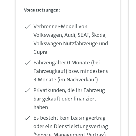
Voraussetzungen:
Enthalten:
Verbrenner-Modell von
Volkswagen, Audi, SEAT,
Škoda
,
Volkswagen Nutzfahrzeuge und
Cupra
Enthalten:
Fahrzeugalter 0 Monate (bei
Fahrzeugkauf) bzw. mindestens
3 Monate (im Nachverkauf)
Enthalten:
Privatkunden, die ihr Fahrzeug
bar gekauft oder finanziert
haben
Enthalten:
Es besteht kein Leasingvertrag
oder ein Dienstleistungsvertrag
(Service-
Management
-Vertrag)