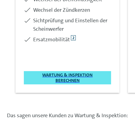
Enthalten:
Wechsel der Zündkerzen
Enthalten:
Sichtprüfung und Einstellen der
Scheinwerfer
2
Enthalten:
Ersatzmobilität
WARTUNG & INSPEKTION
BERECHNEN
Das sagen unsere Kunden zu Wartung & Inspektion: