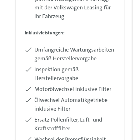
mit der Volkswagen Leasing für
Ihr Fahrzeug
Inklusivleistungen:
Enthalten:
Umfangreiche Wartungsarbeiten
gemäß Herstellervorgabe
Enthalten:
Inspektion gemäß
Herstellervorgabe
Enthalten:
Motorölwechsel inklusive Filter
Enthalten:
Ölwechsel Automatikgetriebe
inklusive Filter
Enthalten:
Ersatz Pollenfilter, Luft- und
Kraftstofffilter
Enthalten:
Wechsel der Bremsflüssigkeit