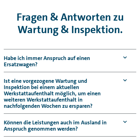
Fragen & Antworten zu
Wartung & Inspektion.
Habe ich immer Anspruch auf einen
Ersatzwagen?
Pro Wartung beziehungsweise Inspektion
Ist eine vorgezogene Wartung und
Inspektion bei einem aktuellen
2
wird für einen Tag Ersatzmobilität
durch
Werkstattaufenthalt möglich, um einen
Übernahme der Ihnen entstehenden Kosten
weiteren Werkstattaufenthalt in
bis zu einem Höchstbetrag von 35 Euro zzgl.
nachfolgenden Wochen zu ersparen?
USt. gewährt. Sie können zum Beispiel einen
Dies wird im Einzelfall von der Volkswagen
Können die Leistungen auch im Ausland in
Werkstattersatzwagen, einen Fahrausweis
Anspruch genommen werden?
Leasing entschieden. Bei der
für öffentliche Verkehrsmittel oder einen
Einzelfallprüfung wird ermittelt, ob Sie