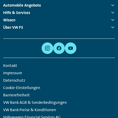
Fußzeilen
Automobile Angebote
Navigation
Links:
Hilfe & Services
Links:
Wissen
Links:
Über VW FS
Links:
Meta
Social
Navigation
Media
Links
Kontakt
Impressum
Datenschutz
Cookie-Einstellungen
Barrierefreiheit
VW Bank AGB & Sonderbedingungen
VW Bank Preise & Konditionen
Volkswagen Financial Services AG