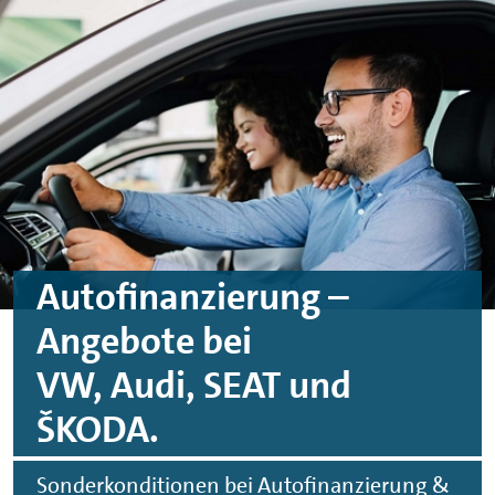
Zum Hauptinhalt springen
Zur Fußzeile springen
Autofinanzierung –
Angebote bei
VW, Audi, SEAT und
ŠKODA
.
Sonderkonditionen bei Autofinanzierung &