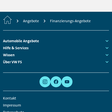
Startseite
Angebote
Finanzierungs-Angebote
Fußzeilen
Automobile Angebote
Navigation
Links:
Hilfe & Services
Links:
Wissen
Links:
Über VW FS
Links:
Meta
Social
Navigation
Media
Links
Kontakt
Impressum