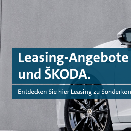
Zum Hauptinhalt springen
Zur Fußzeile springen
Leasing-Angebote 
und
ŠKODA
.
Entdecken Sie hier Leasing zu Sonderkon