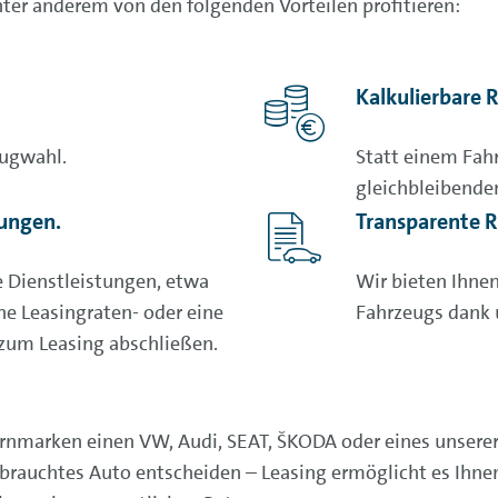
ter anderem von den folgenden Vorteilen profitieren:
Kalkulierbare 
eugwahl.
Statt einem Fahr
gleichbleibende
tungen.
Transparente 
e Dienstleistungen, etwa
Wir bieten Ihnen
ne Leasingraten- oder eine
Fahrzeugs dank 
 zum Leasing abschließen.
ernmarken einen VW, Audi, SEAT,
ŠKODA
oder eines unsere
brauchtes Auto entscheiden – Leasing ermöglicht es Ihnen