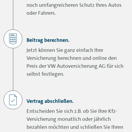
noch umfangreicheren Schutz Ihres Autos
Schutz vor höherer Selbstbeteiligung bei
oder Fahrers.
Carsharing-/Mietwagen
Wertminderung
Erweiterter Zusatzschutz für
Beitrag berechnen.
Elektro-/Hybridfahrzeuge z.B.
Jetzt können Sie ganz einfach Ihre
Absicherung Ladekarte, Akku-
Versicherung berechnen und online den
Allgefahrendeckung,
Wallbox
-Schäden
Preis der VW Autoversicherung AG für sich
selbst festlegen.
Fahrzeugschäden durch Reifenplatzer
Brems-/Betriebs- und Bruchschäden
Vertrag abschließen.
Entscheiden Sie sich z.B. ob Sie Ihre Kfz-
VOLLKASKO BERECHNEN
Versicherung monatlich oder jährlich
bezahlen möchten und schließen Sie Ihren