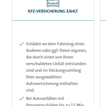
je mehr Jahre Sie unfallfrei fahren, desto
KFZ-VERSICHERUNG ZAHLT
höher ist Ihre SF-Klasse und der damit
verbundene SF-Rabatt. Mit einer möglichst
hohen Einstufung in den
Schadenfreiheitsklassen können Sie daher
zusätzlich Ihren Beitrag verringern. Weitere
Enthalten:
Schäden an dem Fahrzeug eines
Faktoren, die einen Einfluss auf Ihren Beitrag
Anderen oder ggf. Ihrem eigenen,
haben können, sind z. B. die
die durch einen von Ihnen
Kostenentwicklung
für Reparaturen oder
verschuldeten Unfall entstanden
auch
individuelle Angaben
, wie z. B. Alter des
sind und im Deckungsumfang
Fahrzeughalters, jährliche Kilometerleistung
Ihrer ausgewählten
oder auch das Fahrzeugalter.
Autoversicherung enthalten
sind.
Enthalten:
Bei Autounfällen mit
Personenschäden bis zu 15 Mio.