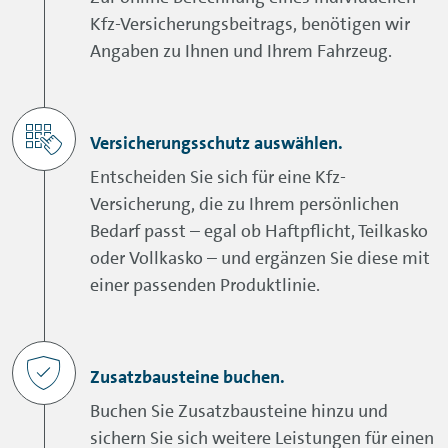
Versicherungsschutz bei Nutzung
Kurzschlussschäden inkl. Folgeschäden
Kfz-Versicherungsbeitrags, benötigen wir
fremder Fahrzeuge im Ausland (Mallorca
(unbegrenzt)
Angaben zu Ihnen und Ihrem Fahrzeug.
Police)
Zusatzschutz für
Eigenschadendeckung bis 200.000 € z.B.
Elektro-/Hybridfahrzeuge z.B.
Garage
Versicherungsschutz auswählen.
Absicherung Ladekarte, Zusatzschutz für
den Akku
Erstattung des Kauf-/Neupreises bis 36
Entscheiden Sie sich für eine Kfz-
Monate nach Kauf bei einem
Versicherung, die zu Ihrem persönlichen
Differenzkasko (
GAP
Deckung)
Totalschaden
Bedarf passt – egal ob Haftpflicht, Teilkasko
Schutz vor höherer Selbstbeteiligung bei
oder Vollkasko – und ergänzen Sie diese mit
Zusammenstoß mit Tieren aller Art
einer passenden Produktlinie.
Carsharing-/Mietwagen
Tierbiss inkl. Folgeschäden (unbegrenzt)
Wertminderung
Kurzschlussschäden inkl. Folgeschäden
Zusatzbausteine buchen.
(unbegrenzt)
Buchen Sie Zusatzbausteine hinzu und
TEILKASKO BERECHNEN
Differenzkasko (
GAP
Deckung)
sichern Sie sich weitere Leistungen für einen