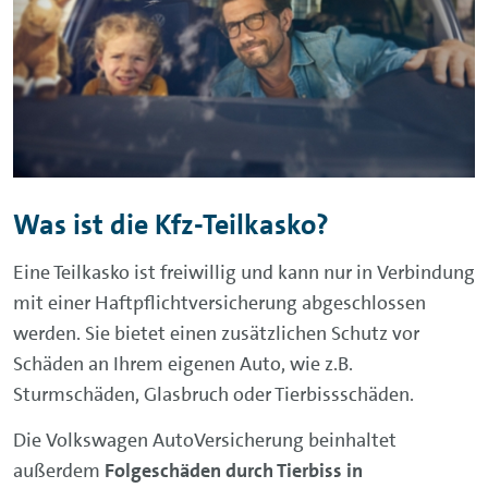
der Haftpflichtversicherung abgedeckt:
Zahlungsfähigkeit des Unfallgegners
hinzubuchen. Damit wird Ihr Schaden so
gewartet werden muss.
• Abschleppkosten
ersetzt, als wären wir auch der Versicherer
des Unfallverursachers.
• Reparaturen
• Mietwagen
• Schmerzensgeld bei Personenschäden
Was ist die Kfz-Teilkasko?
• Behandlungskosten des Unfallgegners
Eine Teilkasko ist freiwillig und kann nur in Verbindung
• Verdienstausfall beim Unfallgegener
mit einer Haftpflichtversicherung abgeschlossen
• Gebäudeschäden
werden. Sie bietet einen zusätzlichen Schutz vor
Schäden an Ihrem eigenen Auto, wie z.B.
• Anwaltskosten
Sturmschäden, Glasbruch oder Tierbissschäden.
Die Volkswagen AutoVersicherung beinhaltet
außerdem
Folgeschäden durch Tierbiss in