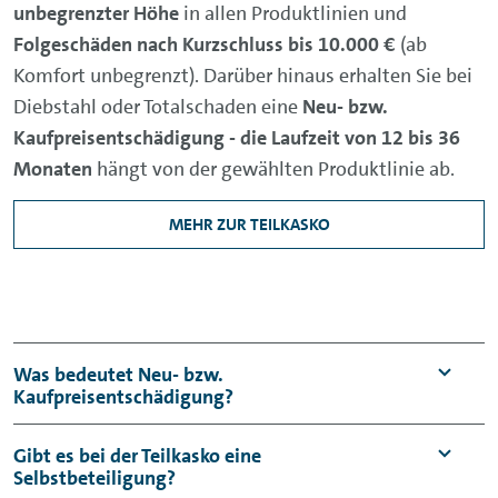
unbegrenzter Höhe
in allen Produktlinien und
Folgeschäden nach Kurzschluss bis 10.000 €
(ab
Komfort unbegrenzt). Darüber hinaus erhalten Sie bei
Diebstahl oder Totalschaden eine
Neu- bzw.
Kaufpreisentschädigung - die Laufzeit von 12 bis 36
Monaten
hängt von der gewählten Produktlinie ab.
MEHR ZUR TEILKASKO
Was bedeutet Neu- bzw.
Kaufpreisentschädigung?
Bei einem Unfall mit Totalschaden oder
Gibt es bei der Teilkasko eine
Selbstbeteiligung?
Entwendung Ihres Fahrzeugs, erhalten Sie in