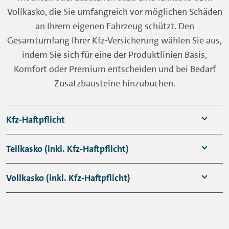
Vollkasko, die Sie umfangreich vor möglichen Schäden
an Ihrem eigenen Fahrzeug schützt. Den
Gesamtumfang Ihrer Kfz-Versicherung wählen Sie aus,
indem Sie sich für eine der Produktlinien Basis,
Komfort oder Premium entscheiden und bei Bedarf
Zusatzbausteine hinzubuchen.
Kfz-Haftpflicht
Die Kfz-Haftpflichtversicherung ist in
Teilkasko (inkl. Kfz-Haftpflicht)
Deutschland eine Pflichtversicherung. Ohne
diese Versicherung können Sie Ihr Auto nicht
Gezahlt werden beispielsweise:
Vollkasko (inkl. Kfz-Haftpflicht)
zulassen. Sie leistet Schadenersatz für
Glasbruch
Schäden, die Sie mit Ihrem Fahrzeug Anderen
Gezahlt werden beispielsweise:
zufügen. Zusätzlich wehrt sie unbegründete
Diebstahl (unbegrenzt)
Selbstverschuldete Unfälle