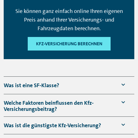
bei Leasing.
Personen (sog. Vandalismusschäden)
Sie können ganz einfach online Ihren eigenen
Diese Informationen haben keinen
Preis anhand Ihrer Versicherungs- und
Hackerangriffe
rechtsverbindlichen Charakter. Es gelten die
Fahrzeugdaten berechnen.
Regelungen aus dem jeweiligen
Versicherungsvertrag. Irrtümer vorbehalten.
KFZ-VERSICHERUNG BERECHNEN
Was ist eine SF-Klasse?
Eine Schadenfreiheitsklasse (SF-Klasse) gibt
Welche Faktoren beinflussen den Kfz-
Versicherungsbeitrag?
Auskunft darüber wie viele Jahre eine
versicherte Person bereits unfallfrei Auto
Bei der Berechnung eines
Was ist die günstigste Kfz-Versicherung?
fährt. Je länger der unfallfreie Zeitraum,
Versicherungsbeitrages sind mehrere
desto höher der Schadenfreiheitsrabatt, den