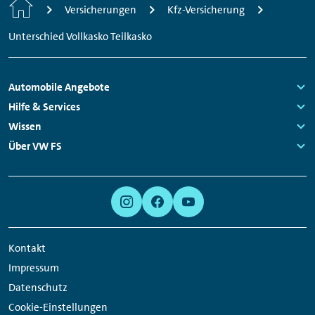
Startseite
Versicherungen
Kfz-Versicherung
Unterschied Vollkasko Teilkasko
Fußzeilen
Automobile Angebote
Navigation
Links:
Hilfe & Services
Links:
Wissen
Links:
Über VW FS
Links:
Meta
Social
Navigation
Media
Links
Kontakt
Impressum
Datenschutz
Cookie-Einstellungen