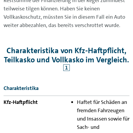
Restsumme der Finanzierung in der Regel zumindest
teilweise tilgen können. Haben Sie keinen
Vollkaskoschutz, müssten Sie in diesem Fall ein Auto
weiter abbezahlen, das bereits verschrottet wurde.
Charakteristika von Kfz-Haftpflicht,
Teilkasko und Vollkasko im Vergleich.
1
Versicherungsart
Charakteristika
Kfz-
Haftet für Schäden an
Haftpflicht
fremden Fahrzeugen
und Insassen sowie für
Teilkasko
Sach- und
Vollkasko