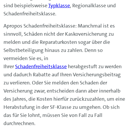
sind beispielsweise
Typklasse
, Regionalklasse und
Schadenfreiheitsklasse.
Apropos Schadenfreiheitsklasse: Manchmal ist es
sinnvoll, Schäden nicht der Kaskoversicherung zu
melden und die Reparaturkosten sogar über die
Selbstbeteiligung hinaus zu zahlen. Denn so
vermeiden Sie es, in
Ihrer
Schadenfreiheitsklasse
herabgestuft zu werden
und dadurch Rabatte auf Ihren Versicherungsbeitrag
zu verlieren. Oder Sie melden den Schaden der
Versicherung zwar, entscheiden dann aber innerhalb
des Jahres, die Kosten hierfür zurückzuzahlen, um eine
Herabstufung in der SF-Klasse zu umgehen. Ob sich
das für Sie lohnt, müssen Sie von Fall zu Fall
durchrechnen.