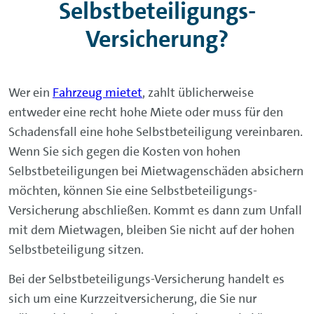
Selbstbeteiligungs-
Versicherung?
Wer ein
Fahrzeug mietet
, zahlt üblicherweise
entweder eine recht hohe Miete oder muss für den
Schadensfall eine hohe Selbstbeteiligung vereinbaren.
Wenn Sie sich gegen die Kosten von hohen
Selbstbeteiligungen bei Mietwagenschäden absichern
möchten, können Sie eine Selbstbeteiligungs-
Versicherung abschließen. Kommt es dann zum Unfall
mit dem Mietwagen, bleiben Sie nicht auf der hohen
Selbstbeteiligung sitzen.
Bei der Selbstbeteiligungs-Versicherung handelt es
sich um eine Kurzzeitversicherung, die Sie nur