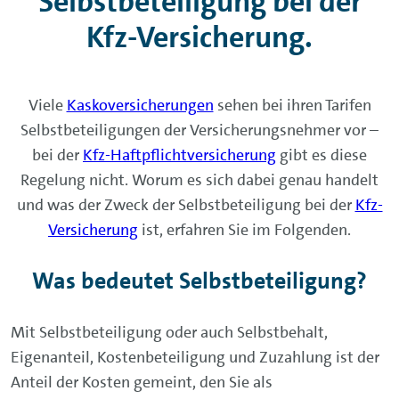
Selbstbeteiligung bei der
Kfz-Versicherung.
Viele
Kaskoversicherungen
sehen bei ihren Tarifen
Selbstbeteiligungen der Versicherungsnehmer vor –
bei der
Kfz-Haftpflichtversicherung
gibt es diese
Regelung nicht. Worum es sich dabei genau handelt
und was der Zweck der Selbstbeteiligung bei der
Kfz-
Versicherung
ist, erfahren Sie im Folgenden.
Was bedeutet Selbstbeteiligung?
Mit Selbstbeteiligung oder auch Selbstbehalt,
Eigenanteil, Kostenbeteiligung und Zuzahlung ist der
Anteil der Kosten gemeint, den Sie als