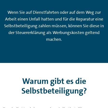
Wenn Sie auf Dienstfahrten oder auf dem Weg zur
Arbeit einen Unfall hatten und für die Reparatur eine
Selbstbeteiligung zahlen müssen, können Sie diese in
der Steuererklärung als Werbungskosten geltend
machen.
Warum gibt es die
Selbstbeteiligung?