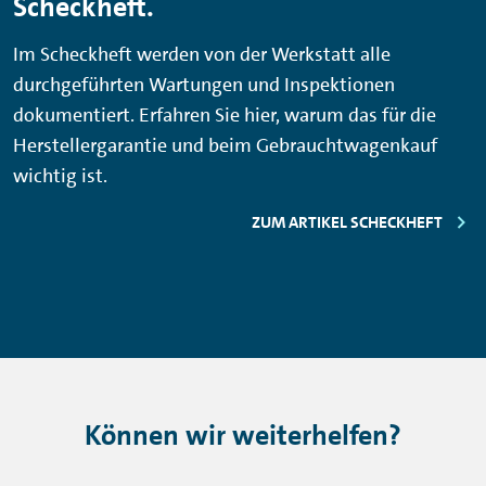
Scheckheft.
Im Scheckheft werden von der Werkstatt alle
durchgeführten Wartungen und Inspektionen
dokumentiert. Erfahren Sie hier, warum das für die
Herstellergarantie und beim Gebrauchtwagenkauf
wichtig ist.
ZUM ARTIKEL SCHECKHEFT
Können wir weiterhelfen?