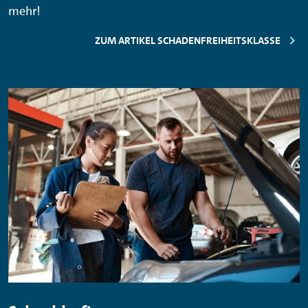
mehr!
ZUM ARTIKEL SCHADENFREIHEITSKLASSE