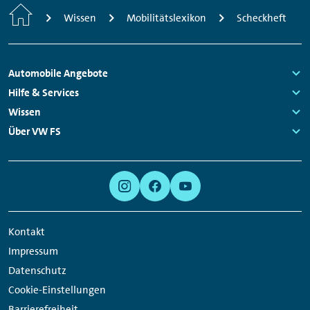
Startseite
Wissen
Mobilitätslexikon
Scheckheft
Fußzeilen
Automobile Angebote
Navigation
Links:
Hilfe & Services
Links:
Wissen
Links:
Über VW FS
Links:
Meta
Social
Navigation
Media
Links
Kontakt
Impressum
Datenschutz
Cookie-Einstellungen
Barrierefreiheit