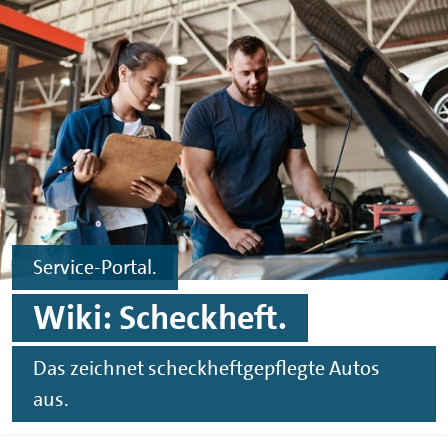
Zum Hauptinhalt springen
Zur Fußzeile springen
Service-Portal.
Wiki: Scheckheft.
Das zeichnet scheckheftgepflegte Autos
aus.