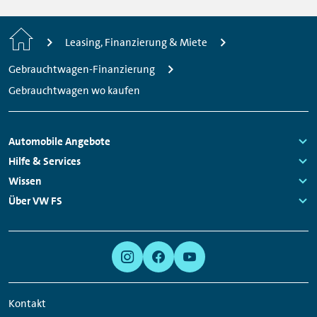
Startseite
Leasing, Finanzierung & Miete
Gebrauchtwagen-Finanzierung
Gebrauchtwagen wo kaufen
Fußzeilen
Automobile Angebote
Navigation
Links:
Hilfe & Services
Links:
Wissen
Links:
Über VW FS
Links:
Meta
Social
Navigation
Media
Links
Kontakt