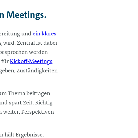
en Meetings.
bereitung und
ein klares
wird. Zentral ist dabei
en besprochen werden
s für
Kickoff-Meetings
,
egeben, Zuständigkeiten
 zum Thema beitragen
nd spart Zeit. Richtig
h weiter, Perspektiven
n hält Ergebnisse,