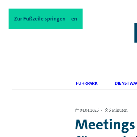
Zum Hauptinhalt springen
Zur Fußzeile springen
FUHRPARK
DIENSTWA
04.04.2025
5 Minuten
Meetings 