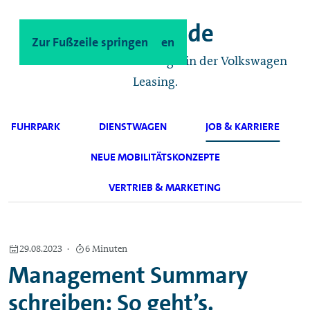
Zum Hauptinhalt springen
Zur Fußzeile springen
Das Geschäftskunden-Magazin der Volkswagen
Leasing.
FUHRPARK
DIENSTWAGEN
JOB & KARRIERE
NEUE MOBILITÄTSKONZEPTE
VERTRIEB & MARKETING
29.08.2023
6 Minuten
Management
Summary
schreiben: So geht’s.