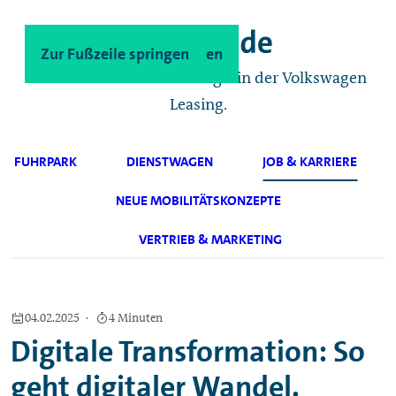
Zum Hauptinhalt springen
Zur Fußzeile springen
Das Geschäftskunden-Magazin der Volkswagen
Leasing.
FUHRPARK
DIENSTWAGEN
JOB & KARRIERE
NEUE MOBILITÄTSKONZEPTE
VERTRIEB & MARKETING
04.02.2025
4 Minuten
Digitale Transformation: So
geht digitaler Wandel.