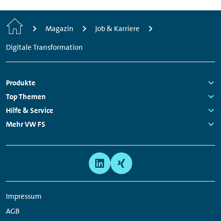
Startseite
Magazin
Job & Karriere
Digitale Transformation
Fußzeilen
Produkte
Links:
Top Themen
Navigation
Links:
Hilfe & Service
Links:
Mehr VW FS
Links:
Meta
Social
Navigation
Media
Links
Impressum
AGB