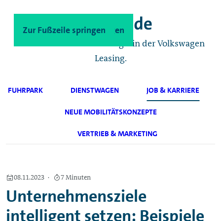
Zum Hauptinhalt springen
Zur Fußzeile springen
Das Geschäftskunden-Magazin der Volkswagen
Leasing.
FUHRPARK
DIENSTWAGEN
JOB & KARRIERE
NEUE MOBILITÄTSKONZEPTE
VERTRIEB & MARKETING
08.11.2023
7 Minuten
Unternehmensziele
intelligent setzen: Beispiele