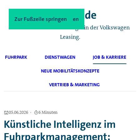
Zum Hauptinhalt springen
Zur Fußzeile springen
Das Geschäftskunden-Magazin der Volkswagen
Leasing.
FUHRPARK
DIENSTWAGEN
JOB & KARRIERE
NEUE MOBILITÄTSKONZEPTE
VERTRIEB & MARKETING
05.06.2026
6 Minuten
Künstliche Intelligenz im
Fuhrparkmanagement: