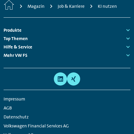
Startseite
Magazin
Job & Karriere
KI nutzen
Fußzeilen
Produkte
Links:
Top Themen
Navigation
Links:
Hilfe & Service
Links:
Mehr VW FS
Links:
Meta
Social
Navigation
Media
Links
Impressum
AGB
Datenschutz
Volkswagen Financial Services AG