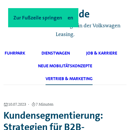
Zum Hauptinhalt springen
Zur Fußzeile springen
Das Geschäftskunden-Magazin der Volkswagen
Leasing.
FUHRPARK
DIENSTWAGEN
JOB & KARRIERE
NEUE MOBILITÄTSKONZEPTE
VERTRIEB & MARKETING
10.07.2023
7 Minuten
Kundensegmentierung:
Strategien für B2B-