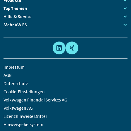
Fußzeilen
Produkte
Navigation
Links:
Top Themen
Links:
Hilfe & Service
Links:
Mehr VW FS
Links:
Meta
Social
Navigation
Media
Links
Impressum
AGB
Datenschutz
Cookie-Einstellungen
Volkswagen Financial Services AG
Volkswagen AG
Lizenzhinweise Dritter
Hinweisgebersystem