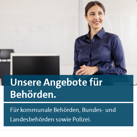
Zum Hauptinhalt springen
Zur Fußzeile springen
Unsere Angebote für
Behörden.
Für kommunale Behörden, Bundes- und
Landesbehörden sowie Polizei.