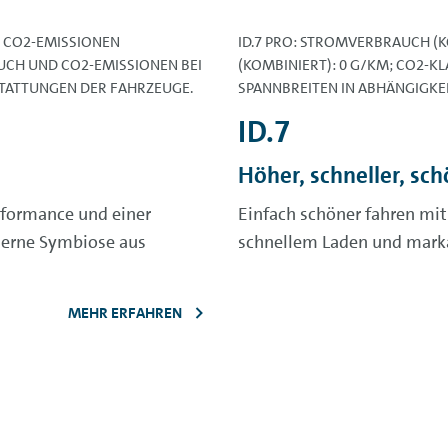
; CO2-EMISSIONEN
ID.7 PRO: STROMVERBRAUCH (K
AUCH UND CO2-EMISSIONEN BEI
(KOMBINIERT): 0 G/KM; CO2-K
STATTUNGEN DER FAHRZEUGE.
SPANNBREITEN IN ABHÄNGIGKE
ID.7
Höher, schneller, sc
erformance und einer
Einfach schöner fahren mi
oderne Symbiose aus
schnellem Laden und mark
MEHR ERFAHREN