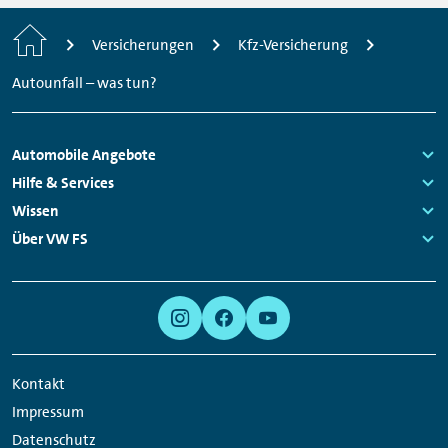
Startseite
Versicherungen
Kfz-Versicherung
Autounfall – was tun?
Fußzeilen
Automobile Angebote
Navigation
Links:
Hilfe & Services
Links:
Wissen
Links:
Über VW FS
Links:
Meta
Social
Navigation
Media
Links
Kontakt
Impressum
Datenschutz