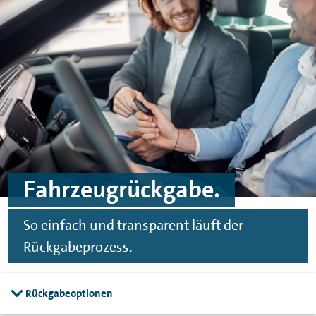
Zum Hauptinhalt springen
Zur Fußzeile springen
Fahrzeugrückgabe.
So einfach und transparent läuft der
Rückgabeprozess.
Rückgabeoptionen