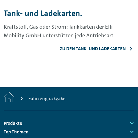
Tank- und Ladekarten.
Kraftstoff, Gas oder Strom: Tankkarten der Elli
Mobility GmbH unterstützen jede Antriebsart.
ZU DEN TANK- UND LADEKARTEN
Startseite
Fahrzeugrückgabe
Fußzeilen
Produkte
Navigation
Links:
Top Themen