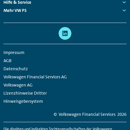
Links:
Hilfe & Service
Links:
Mehr VW FS
Links:
Meta
Social
Navigation
Media
Links
Impressum
AGB
Datenschutz
Volkswagen Financial Services AG
Volkswagen AG
Lizenzhinweise Dritter
Hinweisgebersystem
© Volkswagen
Financial
Services
2026
Die direkten und indirekten Tochtergesellschaften der Volkswagen