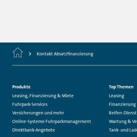
Startseite
Kontakt Absatzfinanzierung
Fußzeilen
Produkte
Top Themen
Navigation
Links:
Links:
Leasing, Finanzierung & Miete
Leasing
Fuhrpark-Services
Finanzierung
Versicherungen und mehr
Reifen-Dienst
Online-Systeme Fuhrparkmanagement
Wartung & Ve
Direktbank-Angebote
Tank- und Lad