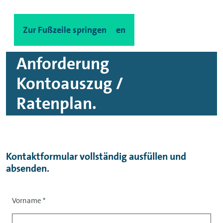
Zum Hauptinhalt springen
Zur Fußzeile springen
Anforderung
Kontoauszug /
Ratenplan.
Kontaktformular vollständig ausfüllen und
absenden.
Vorname
*
Anrede