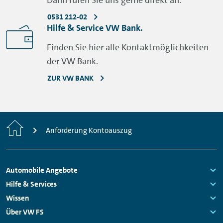
Dann rufen Sie uns gerne direkt an.
0531 212-02
Hilfe & Service VW Bank.
Finden Sie hier alle Kontaktmöglichkeiten
der VW Bank.
ZUR VW BANK
Startseite
Anforderung Kontoauszug
Fußzeilen
Automobile Angebote
Navigation
Links:
Hilfe & Services
Links:
Wissen
Links:
Über VW FS