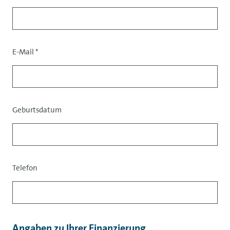
E-Mail
*
Kontaktdaten
Geburtsdatum
Telefon
Daten
Angaben zu Ihrer Finanzierung.