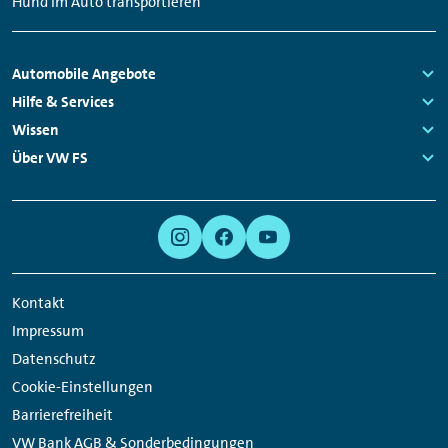
Hund im Auto transportieren
Fußzeilen
Automobile Angebote
Navigation
Links:
Hilfe & Services
Links:
Wissen
Links:
Über VW FS
Links:
Meta
Social
Navigation
Media
Links
Kontakt
Impressum
Datenschutz
Cookie-Einstellungen
Barrierefreiheit
VW Bank AGB & Sonderbedingungen