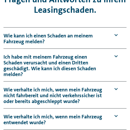
Leasingschaden.
Wie kann ich einen Schaden an meinem
Fahrzeug melden?
Eine Schadenmeldung ist immer über unsere
Ich habe mit meinem Fahrzeug einen
Schaden verursacht und einen Dritten
Partnerwerkstätten möglich. Bei der
geschädigt. Wie kann ich diesen Schaden
Abwicklung des Schadenfalles unterstützen
melden?
unsere Partnerwerkstätten und helfen Ihnen
sehr gern weiter.
Bitte wenden Sie sich in diesen Fällen an
Wie verhalte ich mich, wenn mein Fahrzeug
nicht fahrbereit und nicht verkehrssicher ist
Ihren Kraftfahrzeug Haftpflichtversicherer.
Partnerwerkstatt finden
oder bereits abgeschleppt wurde?
Bitte rufen Sie uns unter der
Wie verhalte ich mich, wenn mein Fahrzeug
entwendet wurde?
Telefonnummer 0531 212 899599 an, um