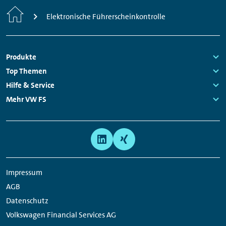
Startseite
Elektronische Führerscheinkontrolle
Fußzeilen
Produkte
Navigation
Links:
Top Themen
Links:
Hilfe & Service
Links:
Mehr VW FS
Links:
Meta
Social
Navigation
Media
Links
Impressum
AGB
Datenschutz
Volkswagen Financial Services AG