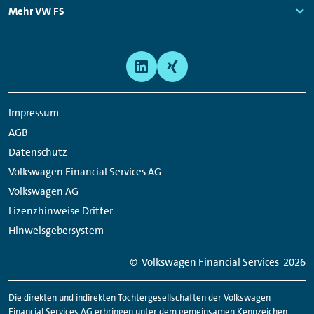
Links:
Mehr VW FS
Links:
Meta
Social
Navigation
Media
Links
Impressum
AGB
Datenschutz
Volkswagen Financial Services AG
Volkswagen AG
Lizenzhinweise Dritter
Hinweisgebersystem
© Volkswagen
Financial
Services
2026
Die direkten und indirekten Tochtergesellschaften der Volkswagen
Financial
Services AG erbringen unter dem gemeinsamen Kennzeichen