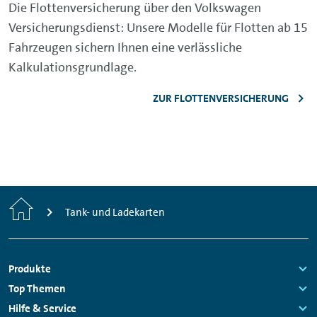
Die Flottenversicherung über den Volkswagen
Versicherungsdienst: Unsere Modelle für Flotten ab 15
Fahrzeugen sichern Ihnen eine verlässliche
Kalkulationsgrundlage.
ZUR FLOTTENVERSICHERUNG
Startseite
Tank- und Ladekarten
Fußzeilen
Produkte
Navigation
Links:
Top Themen
Links:
Hilfe & Service