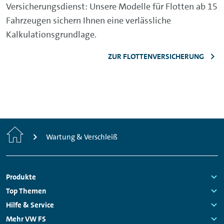
Versicherungsdienst: Unsere Modelle für Flotten ab 15
Fahrzeugen sichern Ihnen eine verlässliche
Kalkulationsgrundlage.
ZUR FLOTTENVERSICHERUNG
Startseite
Wartung & Verschleiß
Fußzeilen
Produkte
Navigation
Links:
Top Themen
Links:
Hilfe & Service
Links:
Mehr VW FS