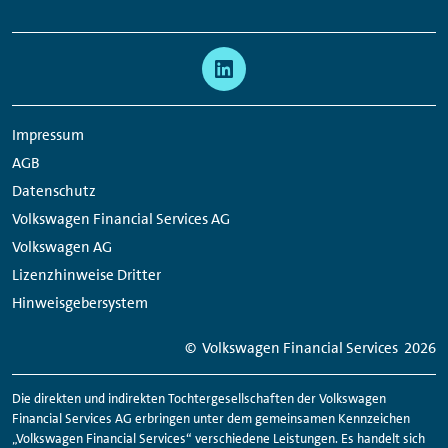
Links:
Meta
Social
Navigation
Media
Links
Impressum
AGB
Datenschutz
Volkswagen Financial Services AG
Volkswagen AG
Lizenzhinweise Dritter
Hinweisgebersystem
© Volkswagen
Financial
Services
2026
Die direkten und indirekten Tochtergesellschaften der Volkswagen
Financial
Services AG erbringen unter dem gemeinsamen Kennzeichen
„Volkswagen
Financial
Services“ verschiedene Leistungen. Es handelt sich