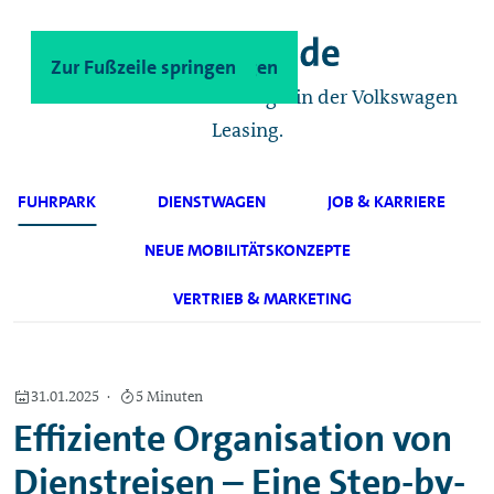
Zum Hauptinhalt springen
Zur Fußzeile springen
Das Geschäftskunden-Magazin der Volkswagen
Leasing.
FUHRPARK
DIENSTWAGEN
JOB & KARRIERE
NEUE MOBILITÄTSKONZEPTE
VERTRIEB & MARKETING
31.01.2025
5 Minuten
Effiziente Organisation von
Dienstreisen – Eine Step-
by
-