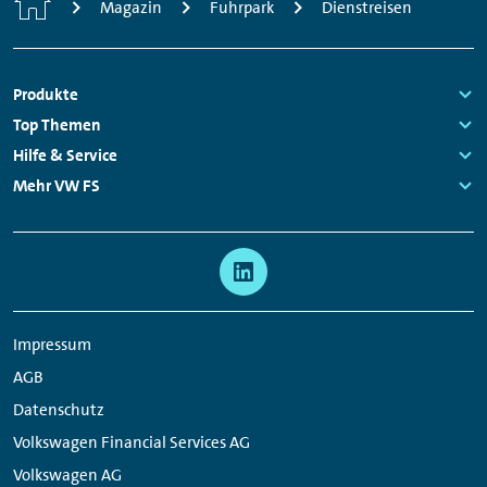
Magazin
Fuhrpark
Dienstreisen
Fußzeilen
Produkte
Links:
Top Themen
Navigation
Links:
Hilfe & Service
Links:
Mehr VW FS
Links:
Meta
Social
Navigation
Media
Links
Impressum
AGB
Datenschutz
Volkswagen Financial Services AG
Volkswagen AG