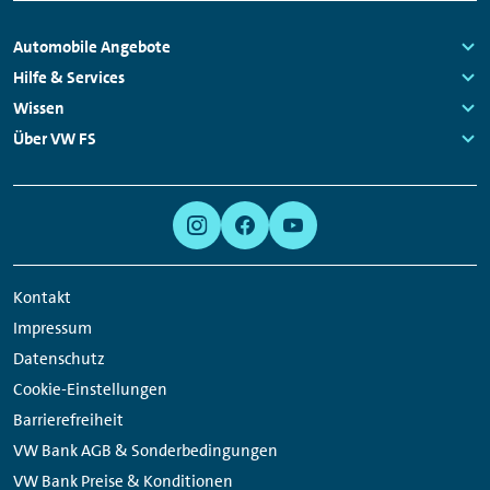
Fußzeilen
Automobile Angebote
Navigation
Links:
Hilfe & Services
Links:
Wissen
Links:
Über VW FS
Links:
Meta
Social
Navigation
Media
Links
Kontakt
Impressum
Datenschutz
Cookie-Einstellungen
Barrierefreiheit
VW Bank AGB & Sonderbedingungen
VW Bank Preise & Konditionen